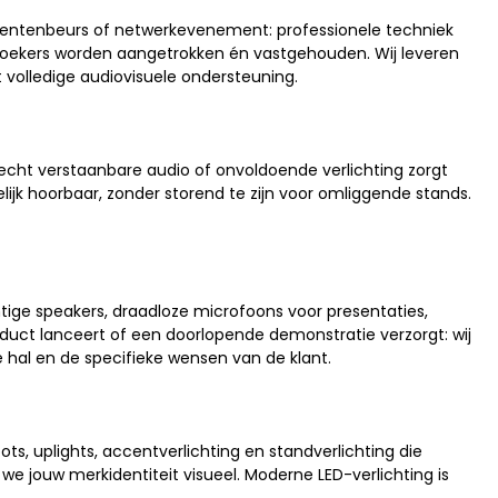
umentenbeurs of netwerkevenement: professionele techniek
bezoekers worden aangetrokken én vastgehouden. Wij leveren
 volledige audiovisuele ondersteuning.
 Slecht verstaanbare audio of onvoldoende verlichting zorgt
ijk hoorbaar, zonder storend te zijn voor omliggende stands.
ige speakers, draadloze microfoons voor presentaties,
uct lanceert of een doorlopende demonstratie verzorgt: wij
 hal en de specifieke wensen van de klant.
ts, uplights, accentverlichting en standverlichting die
we jouw merkidentiteit visueel. Moderne LED-verlichting is