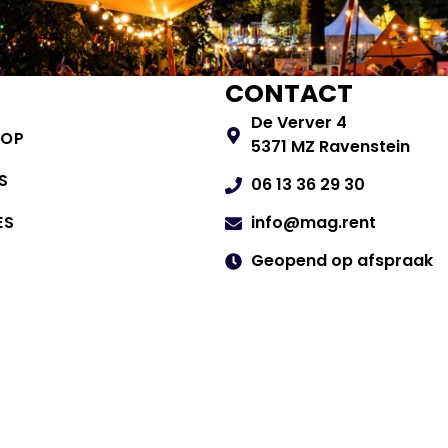
CONTACT
De Verver 4
HOP
5371 MZ Ravenstein
S
06 13 36 29 30
ES
info@mag.rent
Geopend op afspraak