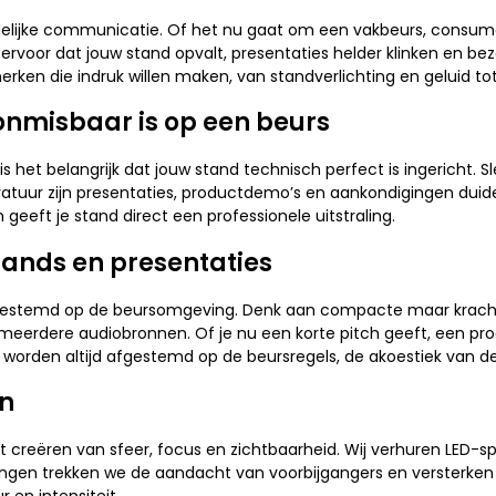
uidelijke communicatie. Of het nu gaat om een vakbeurs, cons
 ervoor dat jouw stand opvalt, presentaties helder klinken en 
ken die indruk willen maken, van standverlichting en geluid tot
onmisbaar is op een beurs
m is het belangrijk dat jouw stand technisch perfect is ingericht.
atuur zijn presentaties, productdemo’s en aankondigingen duidel
geeft je stand direct een professionele uitstraling.
ands en presentaties
 afgestemd op de beursomgeving. Denk aan compacte maar kracht
rdere audiobronnen. Of je nu een korte pitch geeft, een prod
 worden altijd afgestemd op de beursregels, de akoestiek van de
en
 creëren van sfeer, focus en zichtbaarheid. Wij verhuren LED-spo
lingen trekken we de aandacht van voorbijgangers en versterken 
r en intensiteit.