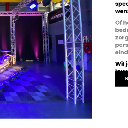
spec
wens
Of h
bedr
zorg
pers
eind
Wil 
jou