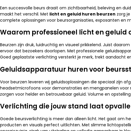
Een succesvolle beurs draait om zichtbaarheid, beleving en d
maakt het verschil. Met
licht en geluid huren beurzen
zorg je
complete oplossingen voor beursorganisaties, exposanten en mer
Waarom professioneel licht en geluid 
Beurzen zijn druk, luidruchtig en visueel prikkelend. Juist daaro
ervoor dat bezoekers doorlopen. Met professionele geluidsappar
Goed geplaatste verlichting versterkt je merk, trekt aandacht en 
Geluidsapparatuur huren voor beursst
Voor beurzen leveren wij geluidsoplossingen die speciaal zijn
headsetmicrofoons voor demonstraties en mengpanelen voor mee
zorgen voor helder en betrouwbaar geluid. Volume en opstelling
Verlichting die jouw stand laat opvall
Goede beursverlichting is meer dan alleen licht. Het gaat om het
producten en visuals perfect uitlichten. Met slimme lichtopstel
energiezuinig, strak van uitstraling en volledig aanpasbaar in kleu