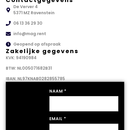
Contactgegevens
De Verver 4
5371 MZ Ravenstein
06 13 36 29 30
info@mag.rent
Geopend op afspraak
Zakelijke gegevens
KVK: 94190984
BTW: NL005071682B31
IBAN: NL97KNAB0282855785
NAAM
*
EMAIL
*