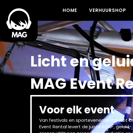
HOME
VERHUURSHOP
Licht en gelui
MAG Event Re
Voor elk event
Van festivals en sportevenementen tot br
Event Rental levert de juiste licht-, geluid