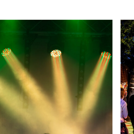
P
Jo
ho
we
BEKIJK PORTFOLIO