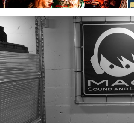
Verhuurshop
rgelijk alle licht- & geluidsapparatuur, bekijk de beschikbaa
n zelf ophalen bij ons in Ravenstein tot het volledig opbo
GA NAAR DE VERHUURSHOP