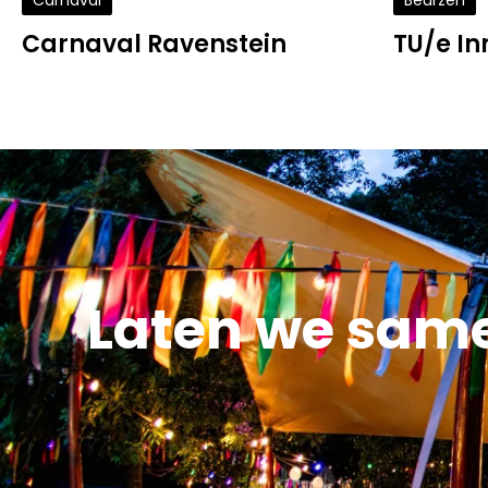
Carnaval
Beurzen
Carnaval Ravenstein
TU/e I
Laten we sam