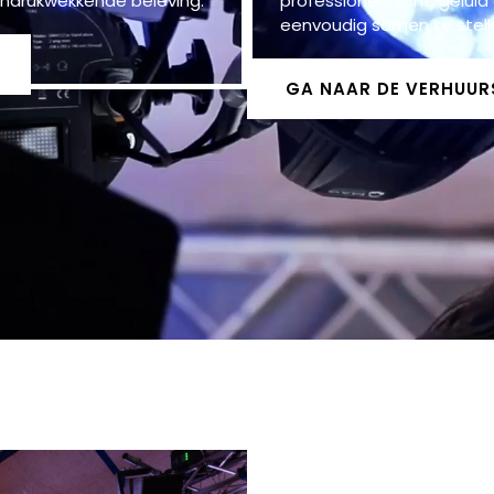
indrukwekkende beleving.
professioneel licht, gelui
eenvoudig samen te stelle
GA NAAR DE VERHUU