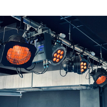
Installaties
Bekijk hier hoe MAG Event Rental jouw vaste licht- &
geluidsinstallatie volledig op maat kan aanleggen en
onderhouden.
BEKIJK INSTALLATIES