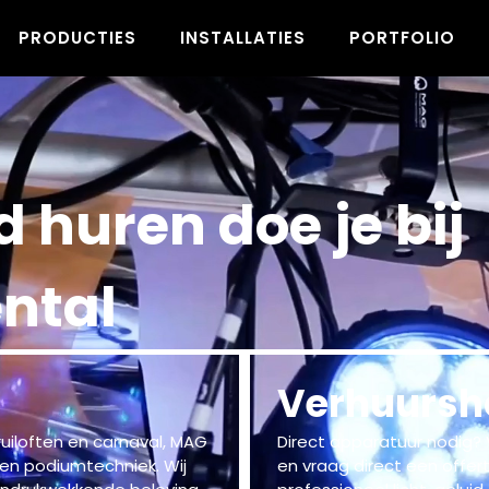
PRODUCTIES
INSTALLATIES
PORTFOLIO
d huren doe je bij
ntal
Verhuursh
uiloften en carnaval, MAG
Direct apparatuur nodig? V
- en podiumtechniek. Wij
en vraag direct een offer