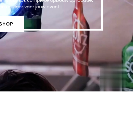
d en truss tot complete opbouw op locatie,
n en klaar voor jouw event.
RSHOP