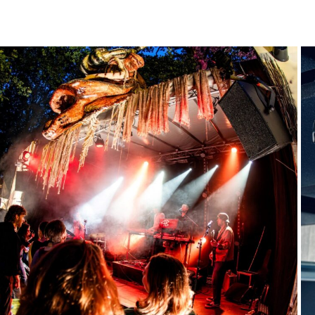
roducties
uw evenement volledig technisch ontzorgd? Lees hier
e wij van MAG Event Rental binnen onze producties te
rk gaan.
BEKIJK PRODUCTIES