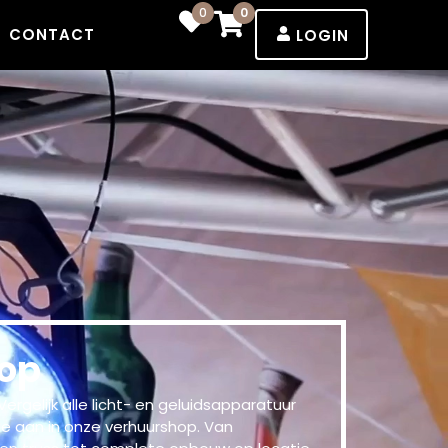
0
0
CONTACT
LOGIN
op
ergelijk alle licht- en geluidsapparatuur
te aan in onze verhuurshop. Van