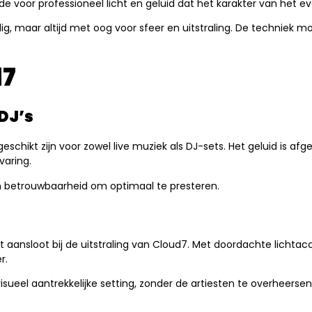
 voor professioneel licht en geluid dat het karakter van het e
dig, maar altijd met oog voor sfeer en uitstraling. De techniek
d7
DJ’s
 geschikt zijn voor zowel live muziek als DJ-sets. Het geluid is
varing.
en betrouwbaarheid om optimaal te presteren.
ct aansloot bij de uitstraling van Cloud7. Met doordachte licht
r.
ueel aantrekkelijke setting, zonder de artiesten te overheersen