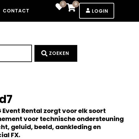
0
0
CONTACT
LOGIN
ZOEKEN
d7
Event Rental zorgt voor elk soort
nement voor technische ondersteuning
icht, geluid, beeld, aankleding en
ial FX.