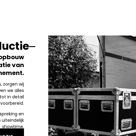
uctie
t opbouw
atie van
nement.
, zorgen wij
wen we alles
tot in detail
voorbereid.
spreking en
uiteindelijk
showtime.