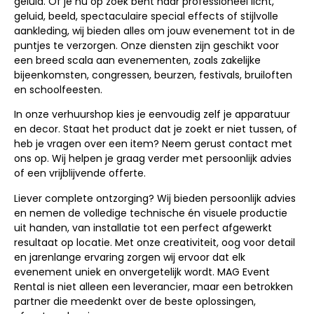
geluid. Of je nu op zoek bent naar professioneel licht,
geluid, beeld, spectaculaire special effects of stijlvolle
aankleding, wij bieden alles om jouw evenement tot in de
puntjes te verzorgen. Onze diensten zijn geschikt voor
een breed scala aan evenementen, zoals zakelijke
bijeenkomsten, congressen, beurzen, festivals, bruiloften
en schoolfeesten.
In onze verhuurshop kies je eenvoudig zelf je apparatuur
en decor. Staat het product dat je zoekt er niet tussen, of
heb je vragen over een item? Neem gerust contact met
ons op. Wij helpen je graag verder met persoonlijk advies
of een vrijblijvende offerte.
Liever complete ontzorging? Wij bieden persoonlijk advies
en nemen de volledige technische én visuele productie
uit handen, van installatie tot een perfect afgewerkt
resultaat op locatie. Met onze creativiteit, oog voor detail
en jarenlange ervaring zorgen wij ervoor dat elk
evenement uniek en onvergetelijk wordt. MAG Event
Rental is niet alleen een leverancier, maar een betrokken
partner die meedenkt over de beste oplossingen,