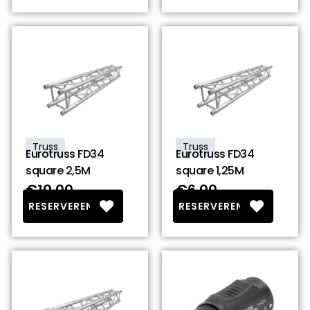
Truss
Truss
Eurotruss FD34
Eurotruss FD34
square 2,5M
square 1,25M
€10.00
€6.00
RESERVEREN
RESERVEREN