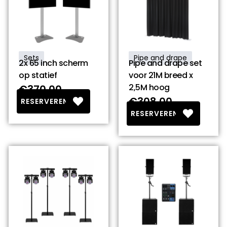
Sets
Pipe and drape
2x 65 inch scherm
Pipe and drape set
op statief
voor 21M breed x
2,5M hoog
€370.00
€308.00
RESERVEREN
RESERVEREN