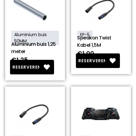
Aluminium buis
EP-5
Speakon Twist
50MM
Aluminium buis 1,25
Kabel 1,5M
meter
€1.00
€1.25
RESERVEREN
RESERVEREN