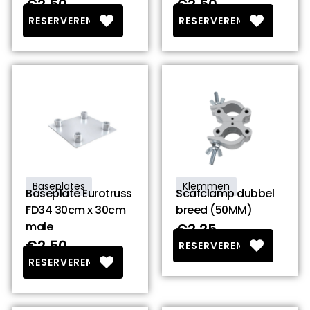
€2.50
€2.50
RESERVEREN
RESERVEREN
Baseplates
Klemmen
Baseplate Eurotruss
Scafclamp dubbel
FD34 30cm x 30cm
breed (50MM)
male
€2.25
€2.50
RESERVEREN
RESERVEREN