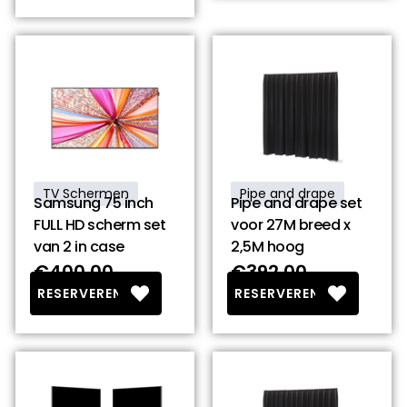
TV Schermen
Pipe and drape
Samsung 75 inch
Pipe and drape set
FULL HD scherm set
voor 27M breed x
van 2 in case
2,5M hoog
€400.00
€392.00
RESERVEREN
RESERVEREN