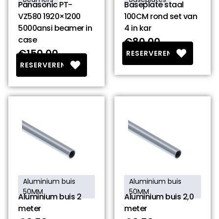
Panasonic PT-
Baseplate staal
VZ580 1920×1200
100CM rond set van
5000ansi beamer in
4 in kar
case
€80.00
€150.00
RESERVEREN
RESERVEREN
Aluminium buis
Aluminium buis
50MM
50MM
Aluminium buis 2
Aluminium buis 2,0
meter
meter