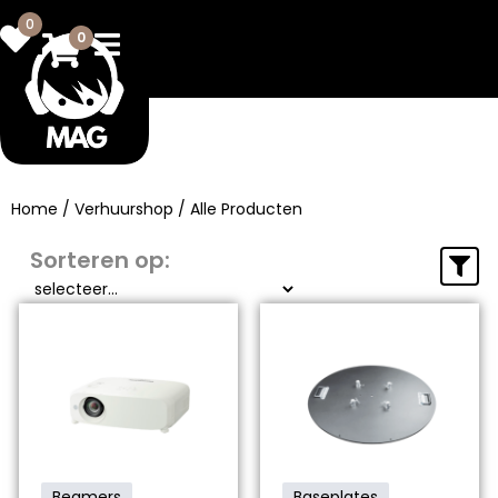
0
0
Home
/
Verhuurshop
/ Alle Producten
Sorteren op:
Beamers
Baseplates