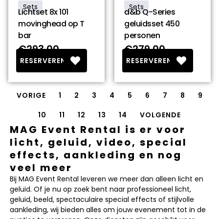
Sets
Sets
Lichtset 8x 101
d&b Q-Series
movinghead op T
geluidsset 450
bar
personen
€293.00
€279.00
RESERVEREN
RESERVEREN
VORIGE
1
2
3
4
5
6
7
8
9
10
11
12
13
14
VOLGENDE
MAG Event Rental is er voor
licht, geluid, video, special
effects, aankleding en nog
veel meer
Bij MAG Event Rental leveren we meer dan alleen licht en
geluid. Of je nu op zoek bent naar professioneel licht,
geluid, beeld, spectaculaire special effects of stijlvolle
aankleding, wij bieden alles om jouw evenement tot in de