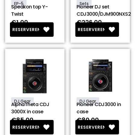
EP-5
Sets
Speakon top Y-
Pioneer DJ set
Twist
CDJ3000/DJM900NXS2
€1.00
€226.00
RESERVEREN
RESERVEREN
DJ Gear
DJ Gear
AlphaTheta CDJ
Pioneer CDJ3000 in
3000X in case
case
€85.00
€80.00
RESERVEREN
RESERVEREN