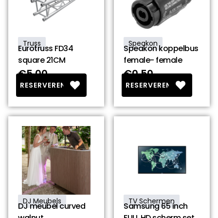
Truss
Speakon
Eurotruss FD34
Speakon koppelbus
square 21CM
female- female
€5.00
€0.50
RESERVEREN
RESERVEREN
DJ Meubels
TV Schermen
DJ meubel curved
Samsung 65 inch
walnut
FULL HD scherm set