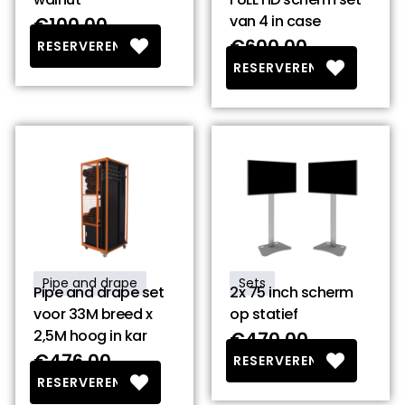
van 4 in case
€100.00
€600.00
RESERVEREN
RESERVEREN
Pipe and drape
Sets
Pipe and drape set
2x 75 inch scherm
voor 33M breed x
op statief
2,5M hoog in kar
€470.00
€476.00
RESERVEREN
RESERVEREN