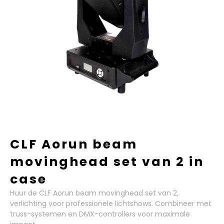
CLF Aorun beam
movinghead set van 2 in
case
Huur de CLF Aorun beam movinghead set van 2,
verlichting voor professionele lichtshows. Combineer met
truss-systemen en DMX-controllers voor maximale