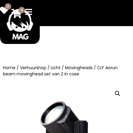
0
0
Home
/
Verhuurshop
/
Licht
/
Movingheads
/ CLF Aorun
beam movinghead set van 2 in case