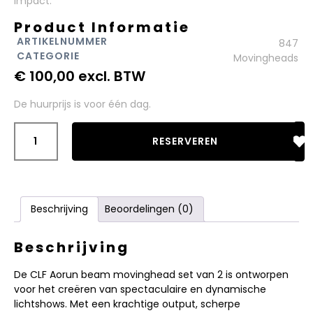
impact.
Product Informatie​
ARTIKELNUMMER
847
CATEGORIE
Movingheads
€
100,00
excl. BTW
De huurprijs is voor één dag.
RESERVEREN
Beschrijving
Beoordelingen (0)
Beschrijving
De CLF Aorun beam movinghead set van 2 is ontworpen
voor het creëren van spectaculaire en dynamische
lichtshows. Met een krachtige output, scherpe