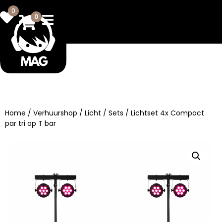
0
0
Home
/
Verhuurshop
/
Licht
/
Sets
/ Lichtset 4x Compact
par tri op T bar