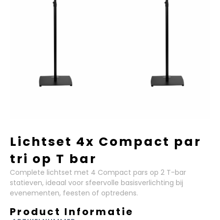
Lichtset 4x Compact par
tri op T bar
Complete lichtset met 4 Compact pars op 2 T-bar
statieven, ideaal voor sfeervolle basisverlichting bij
evenementen, feesten of optredens.
Product Informatie​